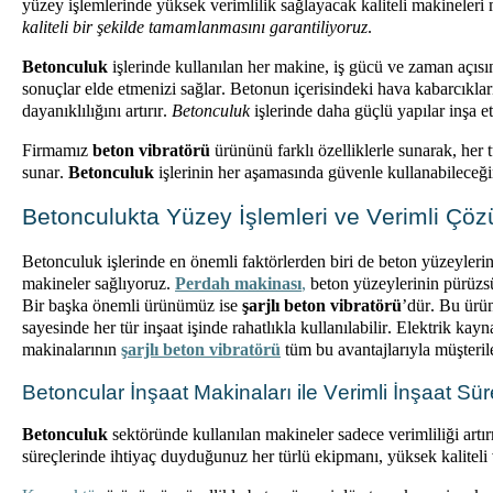
yüzey işlemlerinde yüksek verimlilik sağlayacak kaliteli makineleri m
kaliteli bir şekilde tamamlanmasını garantiliyoruz
.
Betonculuk
işlerinde kullanılan her makine, iş gücü ve zaman açıs
sonuçlar elde etmenizi sağlar. Betonun içerisindeki hava kabarcıkla
dayanıklılığını artırır.
Betonculuk
işlerinde daha güçlü yapılar inşa e
Firmamız
beton vibratörü
ürününü farklı özelliklerle sunarak, her
sunar.
Betonculuk
işlerinin her aşamasında güvenle kullanabileceğin
Betonculukta
Yüzey İşlemleri ve Verimli Çöz
Betonculuk
işlerinde en önemli faktörlerden biri de beton yüzeyleri
makineler sağlıyoruz.
Perdah makinası
,
beton
yüzeylerinin pürüzsü
Bir başka önemli ürünümüz ise
şarjlı beton
vibratörü
’dür
. Bu ürün
sayesinde her tür inşaat işinde rahatlıkla kullanılabilir. Elektrik
makinalarının
şarjlı beton vibratörü
tüm bu avantajlarıyla müşteril
Betoncular
İnşaat Makinaları
ile Verimli İnşaat Sü
Betonculuk
sektöründe kullanılan makineler sadece verimliliği art
süreçlerinde ihtiyaç duyduğunuz her türlü ekipmanı, yüksek kaliteli