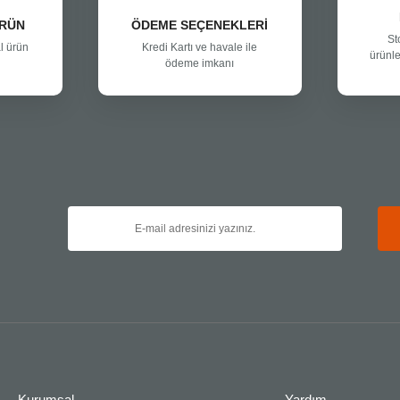
ÜRÜN
ÖDEME SEÇENEKLERİ
St
l ürün
Kredi Kartı ve havale ile
ürünle
ödeme imkanı
Kurumsal
Yardım