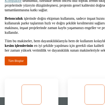
Kompaktör
ürünümüz
, özellikle beton öncesi düz toprak zemin sık
projelerinde yüzeyin düzgünleşmesi, projenin genel kalitesini doğru
tamamlanmasına katkı sağlar.
Betonculuk
işlerinde doğru ekipman kullanımı, sadece inşaat hızını
kullanarak parke taşlarının hızlı ve doğru şekilde kesilmesini sağlars
makinası, inşaat projelerinde zaman kaybı yaşamanızı engeller ve pr
kullanılır.
Tüm bu
makineler,
hem dayanıklılıklarıyla hem de kullanım kolaylıkl
kesim işlemlerinin
en iyi şekilde yapılması için gerekli olan kalit
her zaman yüksek verimlilik ve dayanıklılık sunan makineleriyle sek
Tüm Bloglar