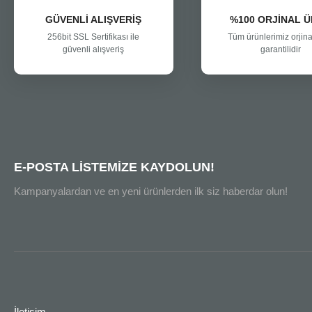
GÜVENLİ ALIŞVERİŞ
%100 ORJİNAL 
256bit SSL Sertifikası ile
Tüm ürünlerimiz orjina
güvenli alışveriş
garantilidir
E-POSTA LİSTEMİZE KAYDOLUN!
Kampanyalardan ve en yeni ürünlerden ilk siz haberdar olun!
İletişim