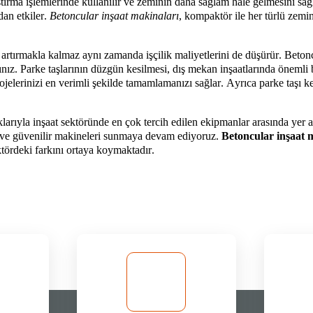
ıştırma işlemlerinde kullanılır ve zeminin daha sağlam hale gelmesini sa
dan etkiler.
Betoncular inşaat makinaları
, kompaktör ile her türlü zemin
 artırmakla kalmaz aynı zamanda işçilik maliyetlerini de düşürür.
Beton
ınız. Parke taşlarının düzgün kesilmesi, dış
mekan
inşaatlarında önemli 
ojelerinizi en verimli şekilde tamamlamanızı sağlar. Ayrıca parke taşı 
arıyla inşaat sektöründe en çok tercih edilen ekipmanlar arasında yer a
eli ve güvenilir makineleri sunmaya devam ediyoruz.
Betoncular
inşaat 
tördeki farkını ortaya koymaktadır.