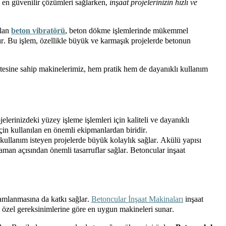
in en güvenilir çözümleri sağlarken,
inşaat projelerinizin hızlı ve
olan
beton vibratörü
, beton dökme işlemlerinde mükemmel
ır. Bu işlem, özellikle büyük ve karmaşık projelerde betonun
itesine sahip
makinelerimiz,
hem pratik hem de dayanıklı kullanım
jelerinizdeki yüzey işleme işlemleri için kaliteli ve dayanıklı
çin kullanılan en önemli ekipmanlardan biridir.
 kullanım isteyen projelerde büyük kolaylık sağlar. Akülü yapısı
aman açısından önemli tasarruflar sağlar.
Betoncular
inşaat
mamlanmasına da katkı sağlar.
Betoncular
İnşaat Makinaları
inşaat
n özel gereksinimlerine göre en uygun makineleri sunar.