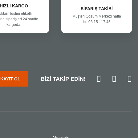
HIZLI KARGO
SİPARİŞ TAKİBİ
oktan Teslim etiketli
Müşteri Çözüm Merkezi hafta
rin siparişleri 24 saatte
içi: 08:15 - 17:45
kargoda.
BİZİ TAKİP EDİN!
KAYIT OL
Alışveriş