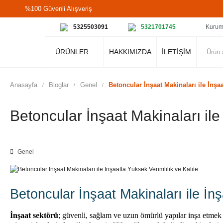
%100 Güvenli Alışveriş
5325503091
5321701745
Kurum
ÜRÜNLER
HAKKIMIZDA
İLETİŞİM
Anasayfa
Bloglar
Genel
Betoncular İnşaat Makinaları ile İnşaa
Betoncular İnşaat Makinaları ile
Genel
Betoncular
İnşaat Makinaları
ile İnş
İnşaat sektörü
; güvenli, sağlam ve uzun ömürlü yapılar inşa etmek 