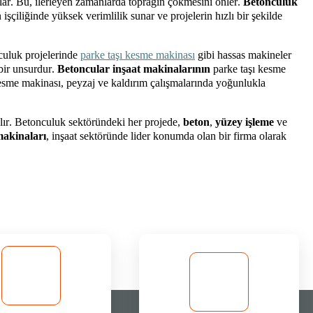
ğlar. Bu, ilerleyen zamanlarda toprağın çökmesini önler.
Betonculuk
 işçiliğinde yüksek verimlilik sunar ve projelerin hızlı bir şekilde
culuk
projelerinde
parke taşı kesme makinası
gibi hassas makineler
bir unsurdur.
Betoncular inşaat makinalarının
parke taşı kesme
kesme makinası, peyzaj ve kaldırım çalışmalarında yoğunlukla
lır.
Betonculuk
sektöründeki her projede,
beton
,
yüzey işleme
ve
makinaları
, inşaat sektöründe lider konumda olan bir firma olarak