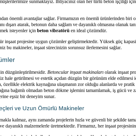
üşterilerimize sunmaktayız. İhtiyacınız olan her türlü beton işçiliği iç
ından önemli avantajlar sağlar. Firmamızın en önemli ürünlerinden biri 
rını dışarı atarak, betonun daha sağlam ve dayanıklı olmasına olanak tan
tmek isteyenler için
beton vibratörü
en ideal çözümdür.
 tür inşaat projesine uygun çözümler geliştirmektedir. Yüksek güç kapas
iz bu makineler, inşaat sürecinizin sorunsuz ilerlemesini sağlar.
ümler
nin düzgünleştirilmesidir.
Betoncular
inşaat makinaları
olarak inşaat pro
z hale getirilmesi ve estetik açıdan düzgün bir görünüm elde edilmesi i
, özellikle elektrik kaynağına ulaşmanın zor olduğu alanlarda ve pratik
 kaynağına bağımlı olmadan beton dökme işlemini tamamlamak, iş gücü ve z
erine eşsiz bir deneyim sunar.
reçleri ve Uzun Ömürlü Makineler
ırmakla kalmaz, aynı zamanda projelerin hızla ve güvenli bir şekilde ta
 ve dayanıklı malzemelerle üretmektedir. Firmamız, her inşaat projesini