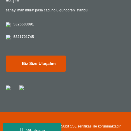
sanayi mah murat paşa cad. no:6 güngören istanbul
5325503091
5321701745
Biz Size Ulaşalım
Copyright© Kredi kartı bilgileriniz 256bit SSL sertifikası ile korunmaktadır.
Whatsapp