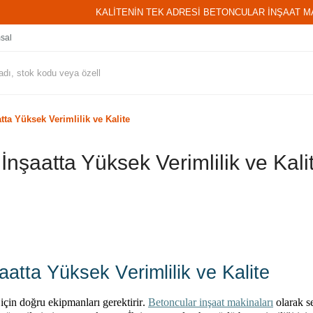
KALİTENİN TEK ADRESİ BETONCULAR İNŞAAT M
sal
tta Yüksek Verimlilik ve Kalite
 İnşaatta Yüksek Verimlilik ve Kali
aatta Yüksek Verimlilik ve Kalite
için doğru ekipmanları gerektirir.
Betoncular
inşaat
makinaları
olarak
s