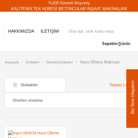
%100 Güvenli Alışveriş
KALİTENİN TEK ADRESİ BETONCULAR İNŞAAT MAKİNALARI
HAKKIMIZDA
İLETİŞİM
Sepetim
ürün
Hava Üfleme Makinası
Anasayfa
El Aletleri
Elektrikli El Aletleri
Biz Size Ulaşalım
Stoktakiler
Toplam 1 ürün