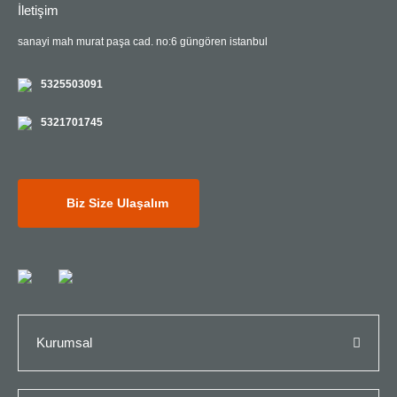
İletişim
sanayi mah murat paşa cad. no:6 güngören istanbul
5325503091
5321701745
Biz Size Ulaşalım
Kurumsal