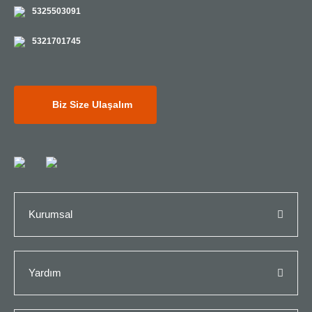
5325503091
5321701745
Biz Size Ulaşalım
Kurumsal
Yardım