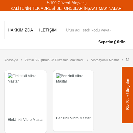
%100 Güvenli Alışveriş
KALİTENİN TEK ADRESİ BETONCULAR İNŞAAT MAKİNALARI
HAKKIMIZDA
İLETİŞİM
Sepetim
ürün
Mer
Anasayfa
Zemin Sıkıştırma Ve Düzeltme Makinaları
Vibrasyonlu Mastar
Biz Size Ulaşalım
Benzinli Vibro Mastar
Elektirikli Vibro Mastar