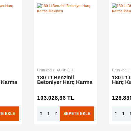
Ürün kodu: B-UBB-001
Ürün kodu:
180 Lt Benzinli
180 Lt 
ç Karma
Betoniyer Harç Karma
Harç K
Makinası
103.028,36 TL
128.83
TE EKLE
SEPETE EKLE