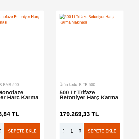
 B-BMB-500
Ürün kodu: B-TB-500
 Monofaze
500 Lt Trifaze
yer Harç Karma
Betoniyer Harç Karma
sı
Makinası
8,84 TL
179.269,33 TL
SEPETE EKLE
SEPETE EKLE