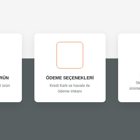
ÜRÜN
ÖDEME SEÇENEKLERİ
St
l ürün
Kredi Kartı ve havale ile
ürünle
ödeme imkanı