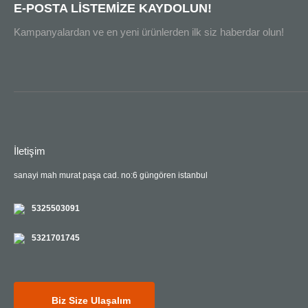
E-POSTA LİSTEMİZE KAYDOLUN!
Kampanyalardan ve en yeni ürünlerden ilk siz haberdar olun!
İletişim
sanayi mah murat paşa cad. no:6 güngören istanbul
5325503091
5321701745
Biz Size Ulaşalım