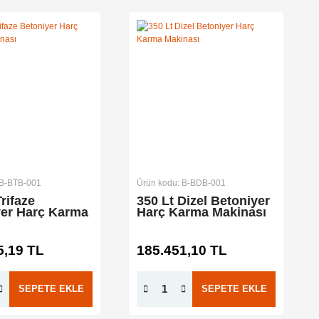
 B-BTB-001
Ürün kodu: B-BDB-001
Trifaze
350 Lt Dizel Betoniyer
yer Harç Karma
Harç Karma Makinası
sı
5,19 TL
185.451,10 TL
SEPETE EKLE
SEPETE EKLE