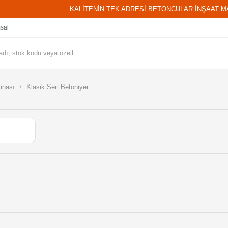
KALİTENİN TEK ADRESİ BETONCULAR İNŞAAT M
sal
inası
Klasik Seri Betoniyer