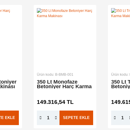
Ürün kodu: B-BMB-001
Ürün kodu:
toniyer
350 Lt Monofaze
350 Lt 
kinası
Betoniyer Harç Karma
Betoni
Makinası
Makina
149.316,54 TL
149.61
TE EKLE
SEPETE EKLE