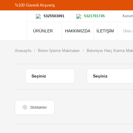
%100 Güvenli Alışveriş
5325503091
5321701745
Kurum
ÜRÜNLER
HAKKIMIZDA
İLETİŞİM
Anasayfa
Beton İşleme Makinaları
Betoniyer Harç Karma Mak
Stoktakiler