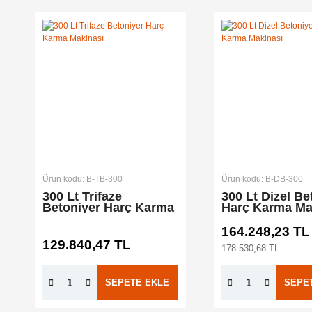
Ürün kodu: B-TB-300
Ürün kodu: B-DB-300
300 Lt Trifaze
300 Lt Dizel Be
Betoniyer Harç Karma
Harç Karma Ma
Makinası
164.248,23 TL
129.840,47 TL
178.530,68 TL
SEPETE EKLE
SEPE