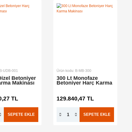
 B-UDB-001
Ürün kodu: B-MB-300
Dizel Betoniyer
300 Lt Monofaze
arma Makinası
Betoniyer Harç Karma
Makinası
0,27 TL
129.840,47 TL
SEPETE EKLE
SEPETE EKLE