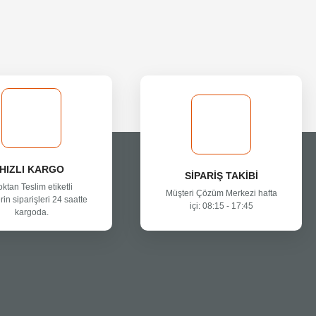
HIZLI KARGO
SİPARİŞ TAKİBİ
oktan Teslim etiketli
Müşteri Çözüm Merkezi hafta
rin siparişleri 24 saatte
içi: 08:15 - 17:45
kargoda.