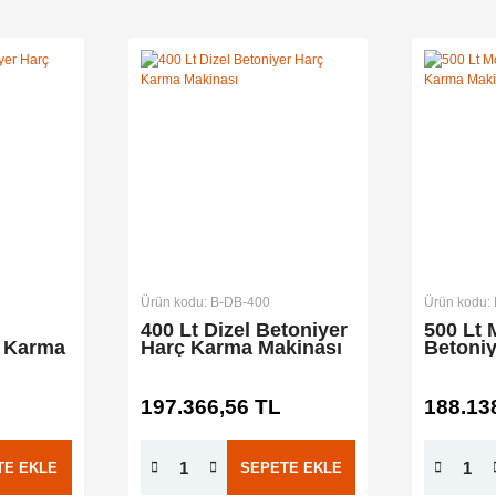
Ürün kodu: B-DB-400
Ürün kodu:
400 Lt Dizel Betoniyer
500 Lt
ç Karma
Harç Karma Makinası
Betoni
Makina
197.366,56 TL
188.13
TE EKLE
SEPETE EKLE