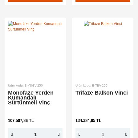
Ürün kodu: B-YSGV-250
Ürün kodu: B-TBV-250
Monofaze Yerden
Trifaze Balkon Vinci
Kumandalı
Sürtünmeli Vinç
107.507,86 TL
134.384,85 TL