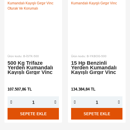
Ürün kodu: B-İSTK-500
Ürün kodu: B-YKBOG-500
500 Kg Trifaze
15 Hp Benzinli
Yerden Kumandalı
Yerden Kumandalı
Kayışlı Gırgır Vinc
Kayışlı Gırgır Vinc
Oturak Ve Korumalı
107.507,86 TL
134.384,84 TL
SEPETE EKLE
SEPETE EKLE