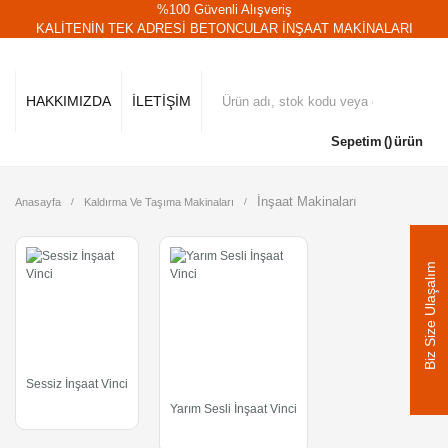
%100 Güvenli Alışveriş
KALİTENİN TEK ADRESİ BETONCULAR İNŞAAT MAKİNALARI
HAKKIMIZDA
İLETİŞİM
Sepetim
ürün
İnşaat Makinaları
Anasayfa
Kaldırma Ve Taşıma Makinaları
Biz Size Ulaşalım
Sessiz İnşaat Vinci
Yarım Sesli İnşaat Vinci