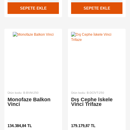
SEPETE EKLE
SEPETE EKLE
Ürün kodu: B-BVM-250
Ürün kodu: B-DCİVT-250
Monofaze Balkon
Dış Cephe İskele
Vinci
Vinci Trifaze
134.384,84 TL
179.179,87 TL