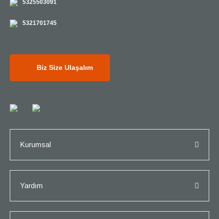
5325503091
5321701745
Biz Size Ulaşalım
Kurumsal
Yardım