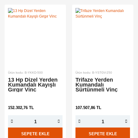
Ürün kodu: B-YKKD-500
Ürün kodu: B-YSTGV-250
13 Hp Dizel Yerden
Trifaze Yerden
Kumandalı Kayışlı
Kumandalı
Gırgır Vinc
Sürtünmeli Vinç
152.302,76 TL
107.507,86 TL
SEPETE EKLE
SEPETE EKLE