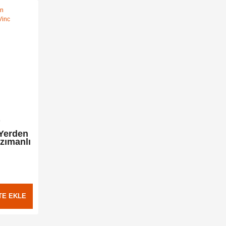
0
 Yerden
zımanlı
TE EKLE