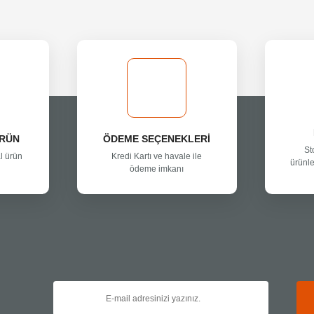
ÜRÜN
ÖDEME SEÇENEKLERİ
St
l ürün
Kredi Kartı ve havale ile
ürünle
ödeme imkanı