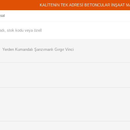
KALİTENİN TEK ADRESİ BETONCULAR İNŞAAT M
sal
Yerden Kumandalı Şanzımanlı Gırgır Vinci