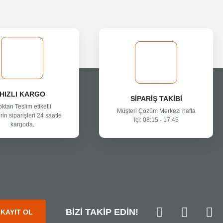
HIZLI KARGO
SİPARİŞ TAKİBİ
oktan Teslim etiketli
Müşteri Çözüm Merkezi hafta
rin siparişleri 24 saatte
içi: 08:15 - 17:45
kargoda.
BİZİ TAKİP EDİN!
KAYIT OL