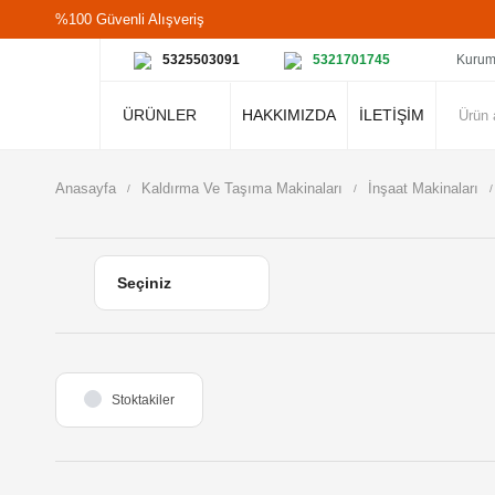
%100 Güvenli Alışveriş
5325503091
5321701745
Kurum
ÜRÜNLER
HAKKIMIZDA
İLETİŞİM
Anasayfa
Kaldırma Ve Taşıma Makinaları
İnşaat Makinaları
Stoktakiler