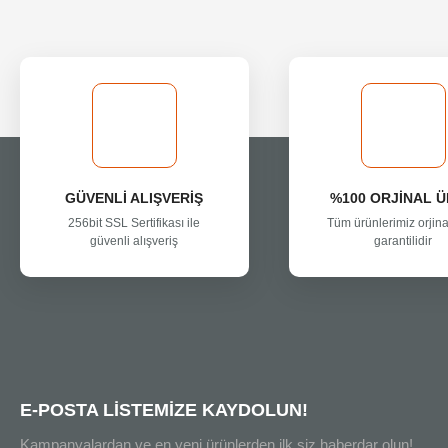
GÜVENLİ ALIŞVERİŞ
%100 ORJİNAL 
256bit SSL Sertifikası ile
Tüm ürünlerimiz orjina
güvenli alışveriş
garantilidir
E-POSTA LİSTEMİZE KAYDOLUN!
Kampanyalardan ve en yeni ürünlerden ilk siz haberdar olun!