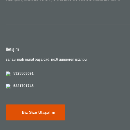
İletişim
sanayi mah murat paşa cad. no:6 güngören istanbul
5325503091
5321701745
Biz Size Ulaşalım