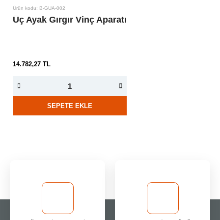
Ürün kodu: B-GUA-002
Üç Ayak Gırgır Vinç Aparatı
14.782,27 TL
SEPETE EKLE