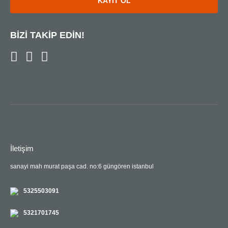
KAYIT OL
BİZİ TAKİP EDİN!
İletişim
sanayi mah murat paşa cad. no:6 güngören istanbul
5325503091
5321701745