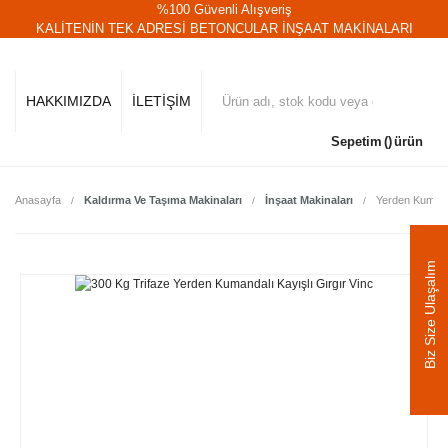
%100 Güvenli Alışveriş
KALİTENİN TEK ADRESİ BETONCULAR İNŞAAT MAKİNALARI
HAKKIMIZDA
İLETİŞİM
Sepetim
ürün
Anasayfa
Kaldırma Ve Taşıma Makinaları
İnşaat Makinaları
Yerden Kumanda
Biz Size Ulaşalım