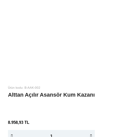
Ürün kodu: B-AAK-002
Alttan Açılır Asansör Kum Kazanı
8.958,93 TL