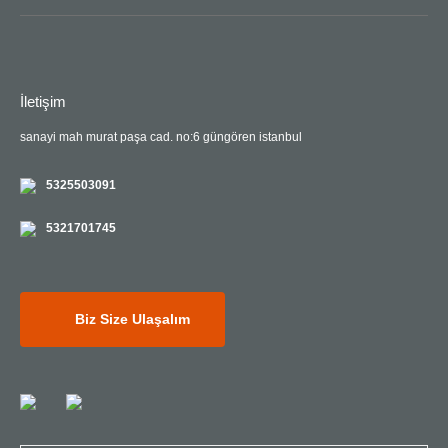
İletişim
sanayi mah murat paşa cad. no:6 güngören istanbul
5325503091
5321701745
Biz Size Ulaşalım