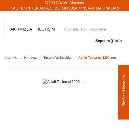
%100 Güvenli Alışveriş
KALİTENİN TEK ADRESİ BETONCULAR İNŞAAT MAKİNALARI
HAKKIMIZDA
İLETİŞİM
Sepetim
ürün
Anasayfa
Hırdavat
Testere Ve Bıçaklar
Asfalt Testeresi 1200 mm
Biz Size Ulaşalım