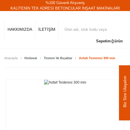
%100 Güvenli Alışveriş
KALİTENİN TEK ADRESİ BETONCULAR İNŞAAT MAKİNALARI
HAKKIMIZDA
İLETİŞİM
Sepetim
ürün
Anasayfa
Hırdavat
Testere Ve Bıçaklar
Asfalt Testeresi 300 mm
Biz Size Ulaşalım