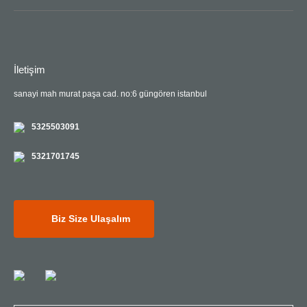
İletişim
sanayi mah murat paşa cad. no:6 güngören istanbul
5325503091
5321701745
Biz Size Ulaşalım