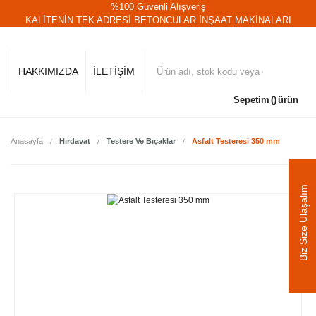
%100 Güvenli Alışveriş
KALİTENİN TEK ADRESİ BETONCULAR İNŞAAT MAKİNALARI
HAKKIMIZDA
İLETİŞİM
Sepetim
ürün
Anasayfa
Hırdavat
Testere Ve Bıçaklar
Asfalt Testeresi 350 mm
Biz Size Ulaşalım