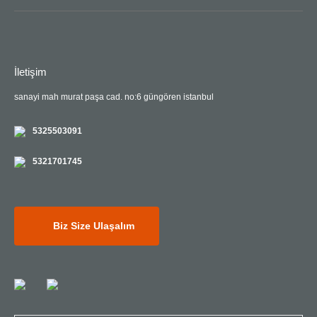
İletişim
sanayi mah murat paşa cad. no:6 güngören istanbul
5325503091
5321701745
Biz Size Ulaşalım