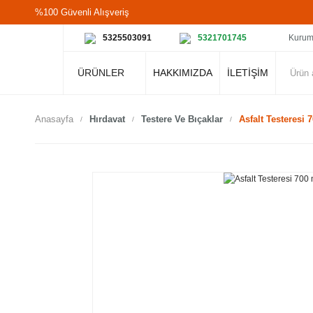
%100 Güvenli Alışveriş
5325503091
5321701745
Kurum
ÜRÜNLER
HAKKIMIZDA
İLETİŞİM
Anasayfa
Hırdavat
Testere Ve Bıçaklar
Asfalt Testeresi