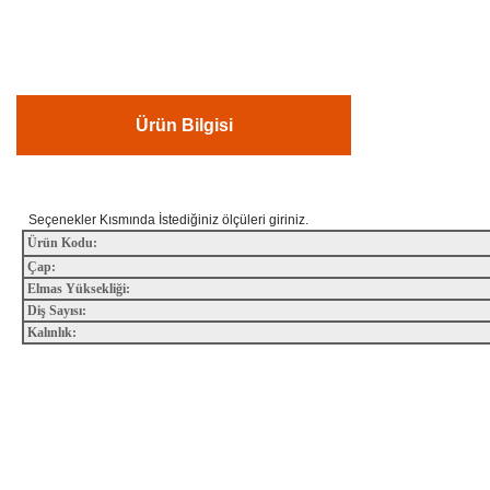
Ürün Bilgisi
Seçenekler Kısmında İstediğiniz ölçüleri giriniz.
Ürün Kodu:
Çap:
Elmas Yüksekliği:
Diş Sayısı:
Kalınlık:
Bu ürünün fiyat bilgisi, resim, ürün açıklamalarında ve diğer konularda yete
Görüş ve önerileriniz için teşekkür ederiz.