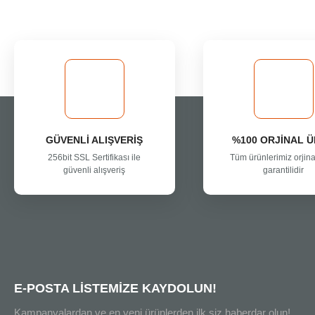
Ürün resmi kalitesiz, bozuk veya görüntülenemiyor.
Ürün açıklamasında eksik bilgiler bulunuyor.
Ürün bilgilerinde hatalar bulunuyor.
Ürün fiyatı diğer sitelerden daha pahalı.
Bu ürüne benzer farklı alternatifler olmalı.
GÜVENLİ ALIŞVERİŞ
%100 ORJİNAL 
256bit SSL Sertifikası ile
Tüm ürünlerimiz orjina
güvenli alışveriş
garantilidir
E-POSTA LİSTEMİZE KAYDOLUN!
Kampanyalardan ve en yeni ürünlerden ilk siz haberdar olun!