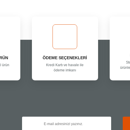
Bu ürüne ilk yorumu siz yapın!
Yorum Yaz
ÜRÜN
ÖDEME SEÇENEKLERİ
St
l ürün
Kredi Kartı ve havale ile
ürünle
ödeme imkanı
Gönder