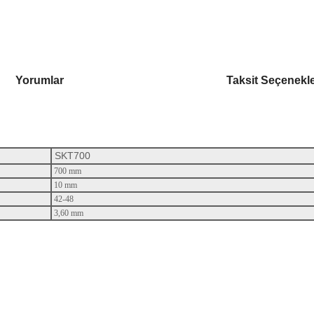
Yorumlar
Taksit Seçenekle
SKT700
700 mm
10 mm
42-48
3,60 mm
rsiz gördüğünüz noktaları öneri formunu kullanarak tarafımıza iletebilirsiniz.