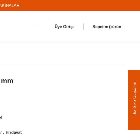
AKİNALARI
Üye Girişi
Sepetim
ürün
00 mm
Biz Size Ulaşalım
e!
ar
,
Hırdavat