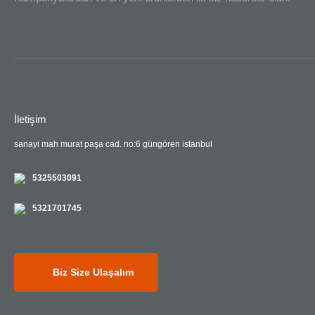
İletişim
sanayi mah murat paşa cad. no:6 güngören istanbul
5325503091
5321701745
Biz Size Ulaşalım