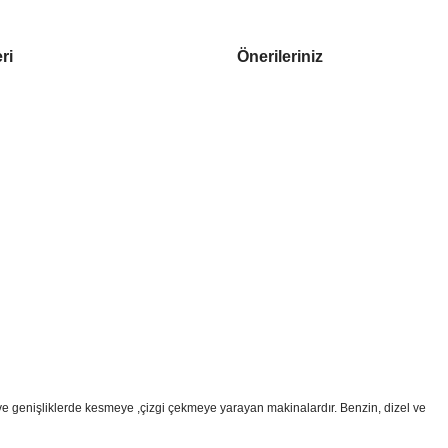
ri
Önerileriniz
de ve genişliklerde kesmeye ,çizgi çekmeye yarayan makinalardır. Benzin, dizel ve