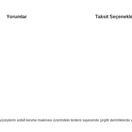
Yorumlar
Taksit Seçenekle
bi yüzeylerin asfalt kesme makinası üzerindeki testere sayesinde çeşitli derinlikler