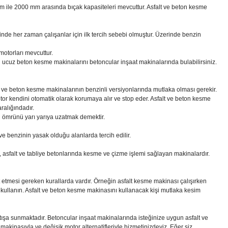
mm ile 2000 mm arasında bıçak kapasiteleri mevcuttur. Asfalt ve beton kesme
inde her zaman çalışanlar için ilk tercih sebebi olmuştur. Üzerinde benzin
motorları mevcuttur.
n ucuz beton kesme makinalarını betoncular inşaat makinalarında bulabilirsiniz.
t ve beton kesme makinalarının benzinli versiyonlarında mutlaka olması gerekir.
tor kendini otomatik olarak korumaya alır ve stop eder. Asfalt ve beton kesme
ralığındadır.
 ömrünü yarı yarıya uzatmak demektir.
ve benzinin yasak olduğu alanlarda tercih edilir.
n, asfalt ve tabliye betonlarında kesme ve çizme işlemi sağlayan makinalardır.
t etmesi gereken kurallarda vardır. Örneğin asfalt kesme makinası çalışırken
 kullanın. Asfalt ve beton kesme makinasını kullanacak kişi mutlaka kesim
atışa sunmaktadır. Betoncular inşaat makinalarında isteğinize uygun asfalt ve
makinasıyla ve değişik motor alternatifleriyle hizmetinizdeyiz. Eğer siz