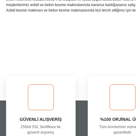
müşterilerimiz asfalt ve beton kesme makinalarında kararsız kaldığıysanız satış t
Asfalt kesme makinası ve beton kesme makinalarında bizi tercih ettiğiniz için te
Bu ürünün fiyat bilgisi, resim, ürün açıklamalarında ve diğer konularda yete
Görüş ve önerileriniz için teşekkür ederiz.
Ürün resmi kalitesiz, bozuk veya görüntülenemiyor.
Ürün açıklamasında eksik bilgiler bulunuyor.
Ürün bilgilerinde hatalar bulunuyor.
Ürün fiyatı diğer sitelerden daha pahalı.
Bu ürüne benzer farklı alternatifler olmalı.
GÜVENLİ ALIŞVERİŞ
%100 ORJİNAL 
256bit SSL Sertifikası ile
Tüm ürünlerimiz orjina
güvenli alışveriş
garantilidir