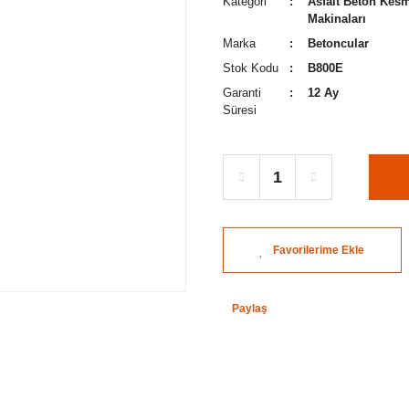
Kategori
Asfalt Beton Kes
Makinaları
Marka
Betoncular
Stok Kodu
B800E
Garanti
12 Ay
Süresi
Paylaş