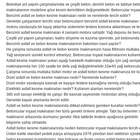
Belediye yol yapım çalışmalarında ve çeşitli beton, demirli beton ve tabliye b
makinalarının modeline göre kesim derinlikleri değişmektedir. Betoncular inşaat
Benzinli asfalt ve beton kesme makinaları nedir ve nerelerde tercih edilir?
Genelde çalışanların tercihi olan betoncuların benzinli asfalt kesme makinaları
motoru vasıtasıyla bir kayış aktarma sisteminin testere kısmına aktarılması ve
Benzinli asfalt kesme makinaları 4 zamanlı motora sahiptir. Yağ deposu ile benz
Çeşitli yol yapım çalışmaları, kablo döşeme ve kazıma işlerinde, yol betonunda 
Benzinli asfalt ve beton kesme makinalarının bakımları nasıl yapılır?
He çalışma sonunda asfalt ve beton kesme makinamızın hava filtresini mutlaka 
Yağ seviyesini sürekli kontrol etmeliyiz. Betoncular inşaat makinalarının kull
Asfalt kesme makinaları yukarı aşağı hareketli makinalar olduğu için yağ seviye
makinalarında her 100 saatte bir defa yağ değiştirilmelidir.10w40 yağ betoncu
Çalışma sonunda mutlaka bütün motor ve asfalt beton kesme makinanıza bir ko
Dizel asfalt ve beton kesme makinası nedir? Nerelerde kullanılır?
Dizel motor vasıtasıyla kasnak ve kayışın testere kasnağına vermiş olduğu hareke
Elektrikli asfalt kesme makinaları nedir? Kullanım alanları nereleridir?
380 volt sanayi elektriği ile çalışır. Bir kasnak sayesinde motordan almış olduğ
Genelde kapalı alanlarda tercih edilir.
Asfalt ve beton kesme makinalarında dikkat edilmesi gereken kurallar nelerdir?
Betoncular inşaat makinaları her türlü gerekli önlemi almıştır. Tabi bu önlemle
makinanın arkasında durmanız gerekir. Aksi taktirde testere ayağınıza gelebilir
bilgisine sahip olmalıdır.
Asfalt beton kesme makinalarında neden betoncular inşaat makinalarını tercih
Üstün kalite standart yedek parça anlayışıyla 1976 yılından beri sektörün içind
beton kesmeleri bulabilirsiniz. Her bütçeye ve fiyata uygun asfalt beton kesme m