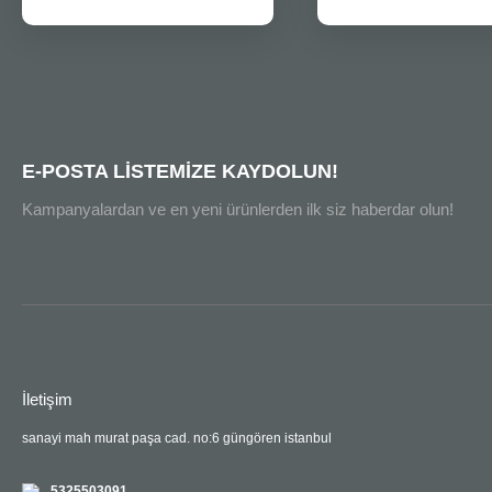
E-POSTA LİSTEMİZE KAYDOLUN!
Kampanyalardan ve en yeni ürünlerden ilk siz haberdar olun!
İletişim
sanayi mah murat paşa cad. no:6 güngören istanbul
5325503091