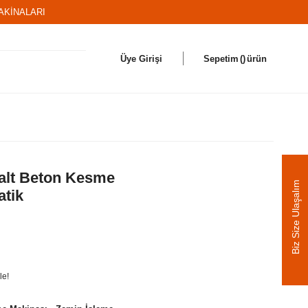
AKİNALARI
Üye Girişi
Sepetim
ürün
falt Beton Kesme
Biz Size Ulaşalım
atik
le!