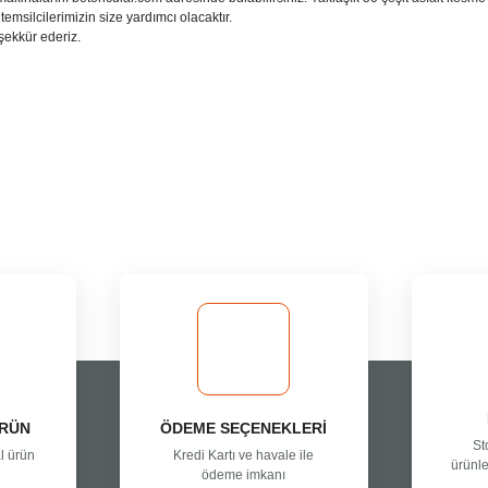
emsilcilerimizin size yardımcı olacaktır.
şekkür ederiz.
rsiz gördüğünüz noktaları öneri formunu kullanarak tarafımıza iletebilirsiniz.
Bu ürüne ilk yorumu siz yapın!
Yorum Yaz
ÜRÜN
ÖDEME SEÇENEKLERİ
St
l ürün
Kredi Kartı ve havale ile
ürünle
ödeme imkanı