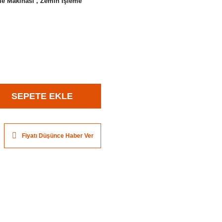
me Makinası
,
Zemin İşleme
SEPETE EKLE
Fiyatı Düşünce Haber Ver