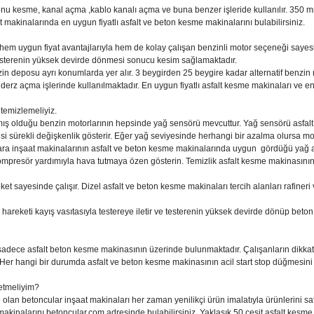
etonu kesme, kanal açma ,kablo kanalı açma ve buna benzer işleride kullanılır. 350 
 makinalarında en uygun fiyatlı asfalt ve beton kesme makinalarını bulabilirsiniz.
 hem uygun fiyat avantajlarıyla hem de kolay çalışan benzinli motor seçeneği sayes
 testerenin yüksek devirde dönmesi sonucu kesim sağlamaktadır.
in deposu ayrı konumlarda yer alır. 3 beygirden 25 beygire kadar alternatif benzin 
derz açma işlerinde kullanılmaktadır. En uygun fiyatlı asfalt kesme makinaları ve e
temizlemeliyiz.
anmış olduğu benzin motorlarının hepsinde yağ sensörü mevcuttur. Yağ sensörü asfal
si sürekli değişkenlik gösterir. Eğer yağ seviyesinde herhangi bir azalma olursa mo
lara inşaat makinalarının asfalt ve beton kesme makinalarında uygun gördüğü yağ a
mpresör yardımıyla hava tutmaya özen gösterin. Temizlik asfalt kesme makinasının
t sayesinde çalışır. Dizel asfalt ve beton kesme makinaları tercih alanları rafineri 
u hareketi kayış vasıtasıyla testereye iletir ve testerenin yüksek devirde dönüp beto
r sadece asfalt beton kesme makinasının üzerinde bulunmaktadır. Çalışanların dikka
. Her hangi bir durumda asfalt ve beton kesme makinasının acil start stop düğmesini
 etmeliyim?
e olan betoncular inşaat makinaları her zaman yenilikçi ürün imalatıyla ürünlerini s
akinalarını betoncular.com adresinde bulabilirsiniz. Yaklaşık 50 çeşit asfalt kesme 