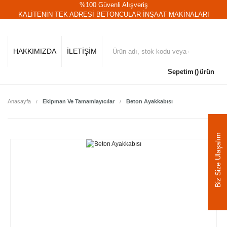
%100 Güvenli Alışveriş
KALİTENİN TEK ADRESİ BETONCULAR İNŞAAT MAKİNALARI
HAKKIMIZDA
İLETİŞİM
Sepetim
ürün
Anasayfa
Ekipman Ve Tamamlayıcılar
Beton Ayakkabısı
Biz Size Ulaşalım