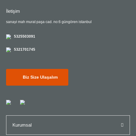
İletişim
sanayi mah murat paşa cad. no:6 güngören istanbul
5325503091
5321701745
Biz Size Ulaşalım
Kurumsal