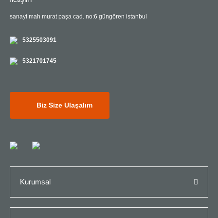
sanayi mah murat paşa cad. no:6 güngören istanbul
5325503091
5321701745
Biz Size Ulaşalım
Kurumsal