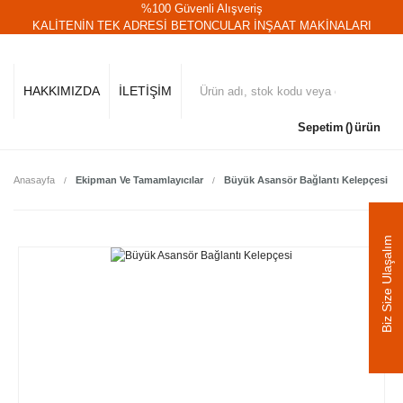
%100 Güvenli Alışveriş
KALİTENİN TEK ADRESİ BETONCULAR İNŞAAT MAKİNALARI
HAKKIMIZDA
İLETİŞİM
Sepetim
ürün
Anasayfa
Ekipman Ve Tamamlayıcılar
Büyük Asansör Bağlantı Kelepçesi
Biz Size Ulaşalım