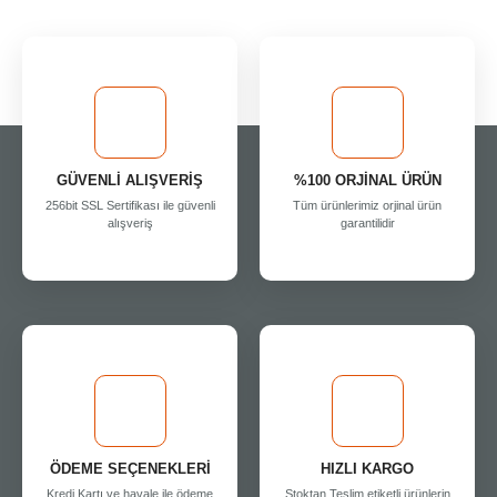
GÜVENLİ ALIŞVERİŞ
%100 ORJİNAL ÜRÜN
256bit SSL Sertifikası ile güvenli
Tüm ürünlerimiz orjinal ürün
alışveriş
garantilidir
ÖDEME SEÇENEKLERİ
HIZLI KARGO
Kredi Kartı ve havale ile ödeme
Stoktan Teslim etiketli ürünlerin