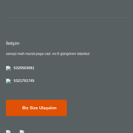
İletişim
sanayi mah murat paşa cad. no:6 güngören istanbul
5325503091
5321701745
Biz Size Ulaşalım