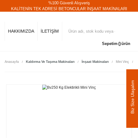
%100 Güvenli Alışveriş
KALİTENİN TEK ADRESİ BETONCULAR İNŞAAT MAKİNALARI
HAKKIMIZDA
İLETİŞİM
Sepetim
ürün
Anasayfa
Kaldırma Ve Taşıma Makinaları
İnşaat Makinaları
Mini Vinç
B
Biz Size Ulaşalım