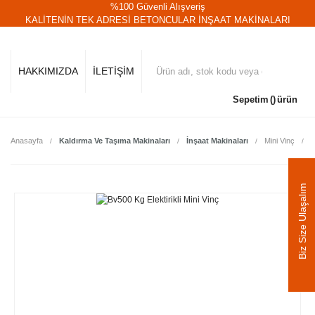
%100 Güvenli Alışveriş
KALİTENİN TEK ADRESİ BETONCULAR İNŞAAT MAKİNALARI
HAKKIMIZDA
İLETİŞİM
Sepetim
ürün
Anasayfa
Kaldırma Ve Taşıma Makinaları
İnşaat Makinaları
Mini Vinç
B
Biz Size Ulaşalım