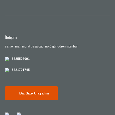
İletişim
sanayi mah murat paşa cad. no:6 güngören istanbul
5325503091
5321701745
Biz Size Ulaşalım