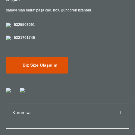
sanayi mah murat paşa cad. no:6 güngören istanbul
5325503091
5321701745
Biz Size Ulaşalım
Kurumsal