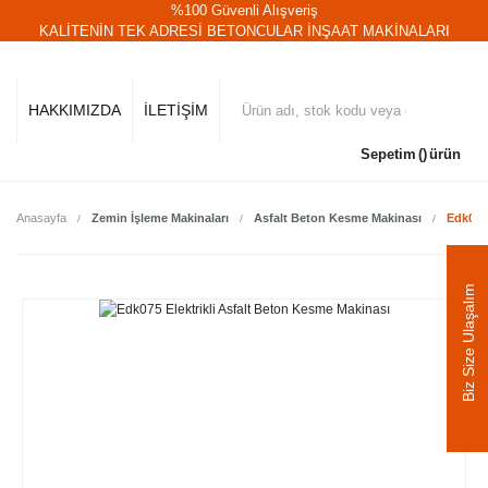
%100 Güvenli Alışveriş
KALİTENİN TEK ADRESİ BETONCULAR İNŞAAT MAKİNALARI
HAKKIMIZDA
İLETİŞİM
Sepetim
ürün
Anasayfa
Zemin İşleme Makinaları
Asfalt Beton Kesme Makinası
Edk075 
Biz Size Ulaşalım