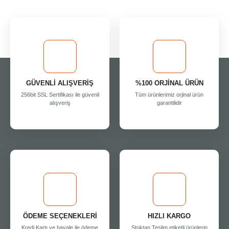
GÜVENLİ ALIŞVERİŞ
%100 ORJİNAL ÜRÜN
256bit SSL Sertifikası ile güvenli
Tüm ürünlerimiz orjinal ürün
alışveriş
garantilidir
ÖDEME SEÇENEKLERİ
HIZLI KARGO
Kredi Kartı ve havale ile ödeme
Stoktan Teslim etiketli ürünlerin