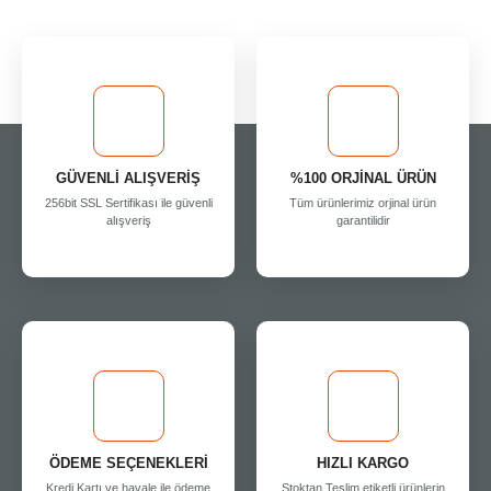
GÜVENLİ ALIŞVERİŞ
%100 ORJİNAL ÜRÜN
256bit SSL Sertifikası ile güvenli
Tüm ürünlerimiz orjinal ürün
alışveriş
garantilidir
ÖDEME SEÇENEKLERİ
HIZLI KARGO
Kredi Kartı ve havale ile ödeme
Stoktan Teslim etiketli ürünlerin