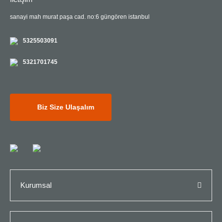
sanayi mah murat paşa cad. no:6 güngören istanbul
5325503091
5321701745
Biz Size Ulaşalım
Kurumsal