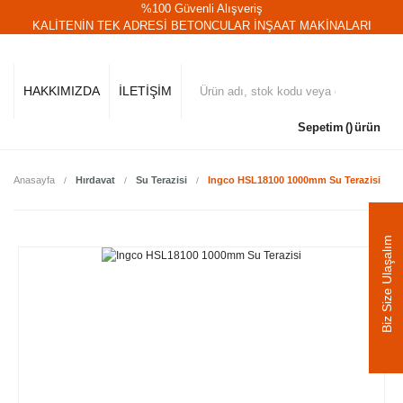
%100 Güvenli Alışveriş
KALİTENİN TEK ADRESİ BETONCULAR İNŞAAT MAKİNALARI
HAKKIMIZDA
İLETİŞİM
Sepetim
ürün
Anasayfa
Hırdavat
Su Terazisi
Ingco HSL18100 1000mm Su Terazisi
Biz Size Ulaşalım