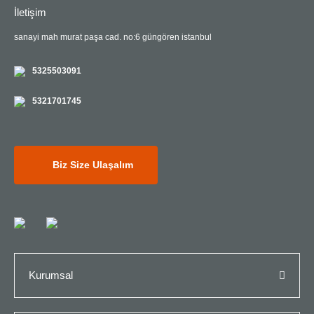
İletişim
sanayi mah murat paşa cad. no:6 güngören istanbul
5325503091
5321701745
Biz Size Ulaşalım
Kurumsal