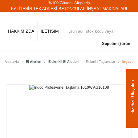
%100 Güvenli Alışveriş
KALİTENİN TEK ADRESİ BETONCULAR İNŞAAT MAKİNALARI
HAKKIMIZDA
İLETİŞİM
Sepetim
ürün
Anasayfa
El Aletleri
Elektrikli El Aletleri
Elektrikli Taşlamalar
Ingco Pr
Biz Size Ulaşalım