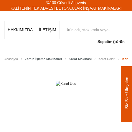
%100 Güvenli Alışveriş
KALİTENİN TEK ADRESİ BETONCULAR İNŞAAT MAKİNALARI
HAKKIMIZDA
İLETİŞİM
Sepetim
ürün
Anasayfa
Zemin İşleme Makinaları
Karot Makinası
Karot Ucları
Karot
Biz Size Ulaşalım