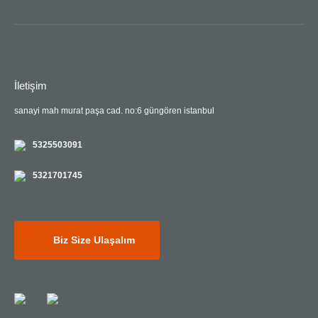
İletişim
sanayi mah murat paşa cad. no:6 güngören istanbul
5325503091
5321701745
Biz Size Ulaşalım