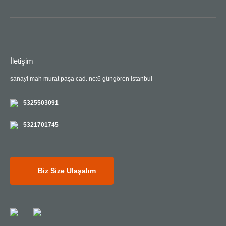
İletişim
sanayi mah murat paşa cad. no:6 güngören istanbul
5325503091
5321701745
Biz Size Ulaşalım