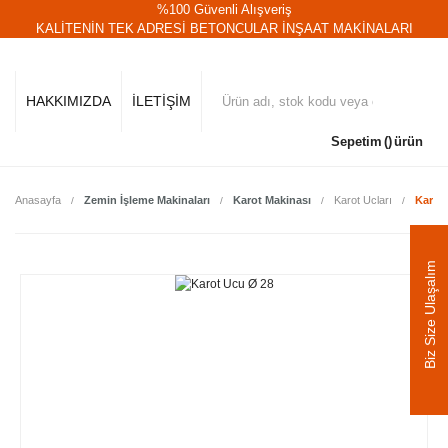
%100 Güvenli Alışveriş
KALİTENİN TEK ADRESİ BETONCULAR İNŞAAT MAKİNALARI
HAKKIMIZDA
İLETİŞİM
Sepetim
ürün
Anasayfa
Zemin İşleme Makinaları
Karot Makinası
Karot Ucları
Karot
Biz Size Ulaşalım