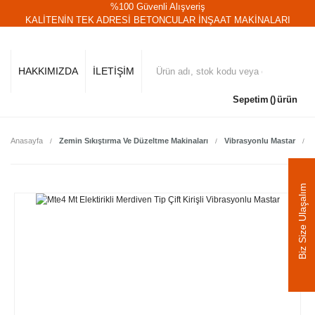
%100 Güvenli Alışveriş
KALİTENİN TEK ADRESİ BETONCULAR İNŞAAT MAKİNALARI
HAKKIMIZDA
İLETİŞİM
Sepetim
ürün
Anasayfa
Zemin Sıkıştırma Ve Düzeltme Makinaları
Vibrasyonlu Mastar
Biz Size Ulaşalım