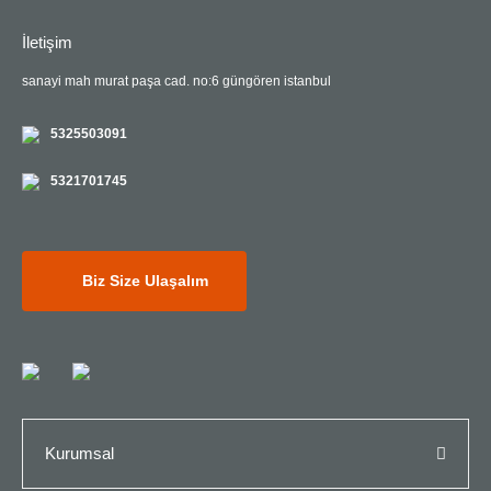
İletişim
sanayi mah murat paşa cad. no:6 güngören istanbul
5325503091
5321701745
Biz Size Ulaşalım
Kurumsal