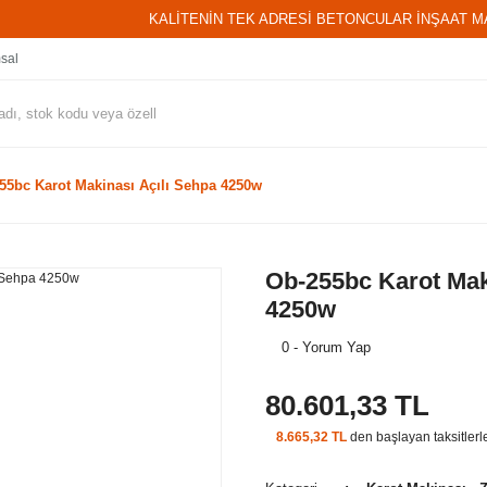
KALİTENİN TEK ADRESİ BETONCULAR İNŞAAT M
sal
55bc Karot Makinası Açılı Sehpa 4250w
Ob-255bc Karot Mak
4250w
0 - Yorum Yap
80.601,33 TL
8.665,32 TL
den başlayan taksitlerl