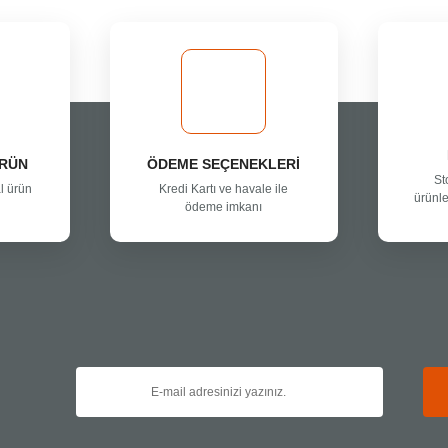
Yorum Yaz
ÜRÜN
ÖDEME SEÇENEKLERİ
St
l ürün
Kredi Kartı ve havale ile
ürünle
ödeme imkanı
Gönder