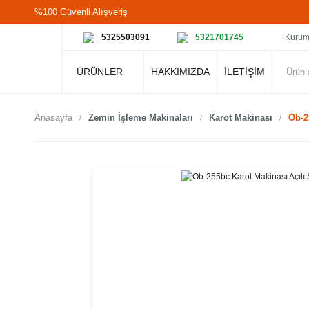
%100 Güvenli Alışveriş
5325503091
5321701745
Kurum
ÜRÜNLER
HAKKIMIZDA
İLETİŞİM
Anasayfa
Zemin İşleme Makinaları
Karot Makinası
Ob-2