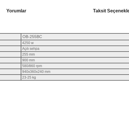
Yorumlar
Taksit Seçenekle
OB-255BC
4250 w
Açılı sehpa
255 mm
900 mm
580/860 rpm
940x360x240 mm
23-25
kg
rsiz gördüğünüz noktaları öneri formunu kullanarak tarafımıza iletebilirsiniz.
Bu ürüne ilk yorumu siz yapın!