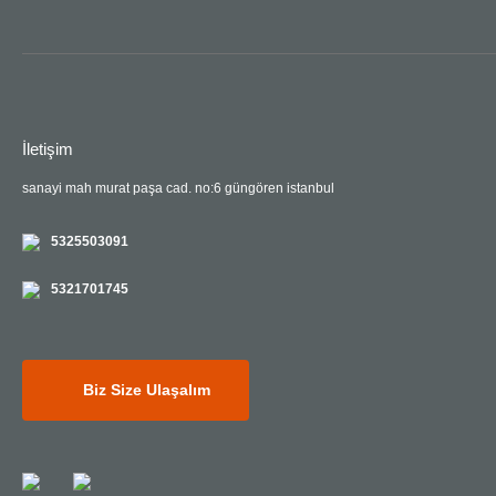
İletişim
sanayi mah murat paşa cad. no:6 güngören istanbul
5325503091
5321701745
Biz Size Ulaşalım