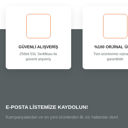
Ürün resmi kalitesiz, bozuk veya görüntülenemiyor.
Ürün açıklamasında eksik bilgiler bulunuyor.
Ürün bilgilerinde hatalar bulunuyor.
Ürün fiyatı diğer sitelerden daha pahalı.
Bu ürüne benzer farklı alternatifler olmalı.
GÜVENLİ ALIŞVERİŞ
%100 ORJİNAL 
256bit SSL Sertifikası ile
Tüm ürünlerimiz orjina
güvenli alışveriş
garantilidir
E-POSTA LİSTEMİZE KAYDOLUN!
Kampanyalardan ve en yeni ürünlerden ilk siz haberdar olun!