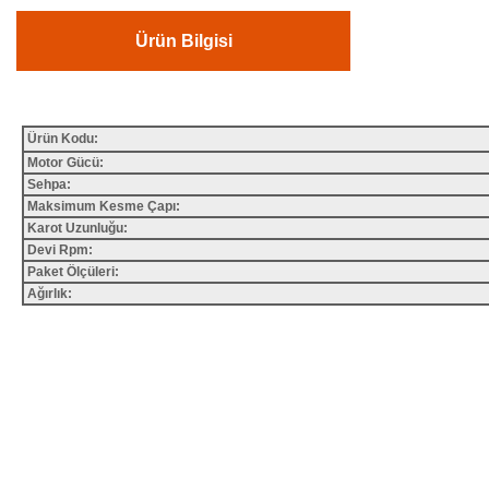
Ürün Bilgisi
Ürün Kodu:
Motor Gücü:
Sehpa:
Maksimum Kesme Çapı:
Karot Uzunluğu:
Devi Rpm:
Paket Ölçüleri:
Ağırlık:
Bu ürünün fiyat bilgisi, resim, ürün açıklamalarında ve diğer konularda yete
Görüş ve önerileriniz için teşekkür ederiz.