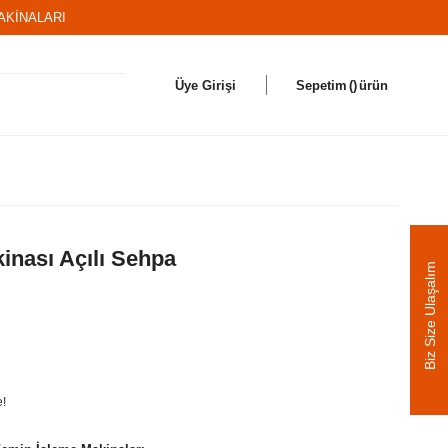
AKİNALARI
Üye Girişi
Sepetim
ürün
inası Açılı Sehpa
Biz Size Ulaşalım
e!