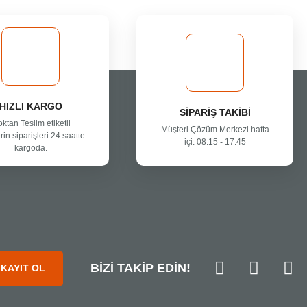
HIZLI KARGO
SİPARİŞ TAKİBİ
oktan Teslim etiketli
Müşteri Çözüm Merkezi hafta
rin siparişleri 24 saatte
içi: 08:15 - 17:45
kargoda.
BİZİ TAKİP EDİN!
KAYIT OL