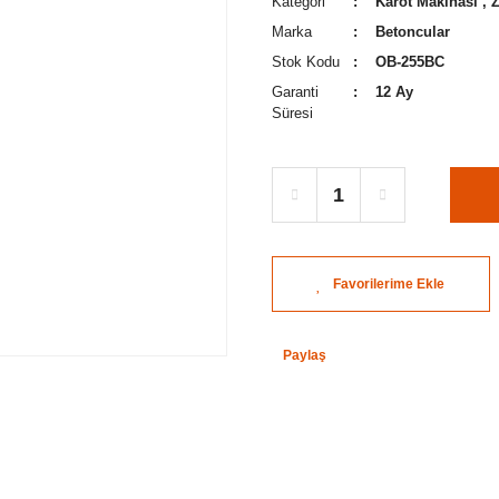
Kategori
Karot Makinası
,
Marka
Betoncular
Stok Kodu
OB-255BC
Garanti
12 Ay
Süresi
Paylaş