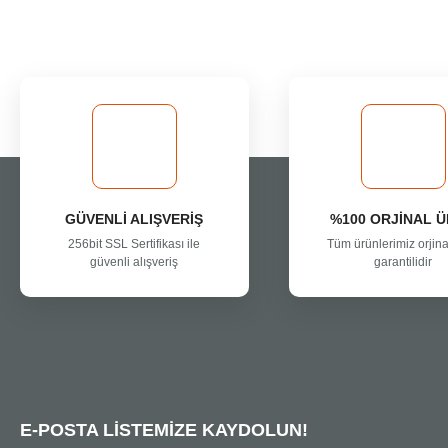
Görüş ve önerileriniz için teşekkür ederiz.
Ürün resmi kalitesiz, bozuk veya görüntülenemiyor.
Ürün açıklamasında eksik bilgiler bulunuyor.
Ürün bilgilerinde hatalar bulunuyor.
Ürün fiyatı diğer sitelerden daha pahalı.
Bu ürüne benzer farklı alternatifler olmalı.
GÜVENLİ ALIŞVERİŞ
%100 ORJİNAL 
256bit SSL Sertifikası ile
Tüm ürünlerimiz orjina
güvenli alışveriş
garantilidir
E-POSTA LİSTEMİZE KAYDOLUN!