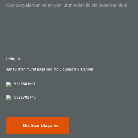
Kampanyalardan ve en yeni ürünlerden ilk siz haberdar olun!
İletişim
sanayi mah murat paşa cad. no:6 güngören istanbul
5325503091
5321701745
Biz Size Ulaşalım