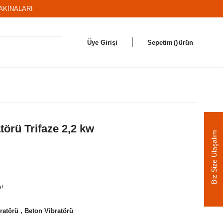
AKİNALARI
Üye Girişi
Sepetim
ürün
törü Trifaze 2,2 kw
Biz Size Ulaşalım
e!
bratörü
,
Beton Vibratörü