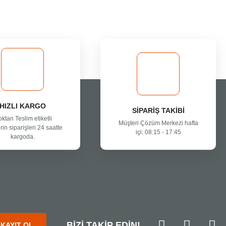
HIZLI KARGO
SİPARİŞ TAKİBİ
oktan Teslim etiketli
Müşteri Çözüm Merkezi hafta
rin siparişleri 24 saatte
içi: 08:15 - 17:45
kargoda.
BİZİ TAKİP EDİN!
KAYIT OL