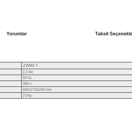
Yorumlar
Taksit Seçenekle
ZW90-T
2,2 kw
50 hz
380 v
480x270x290 mm
23
kg
rsiz gördüğünüz noktaları öneri formunu kullanarak tarafımıza iletebilirsiniz.