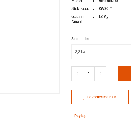
Marka
Betoncular
Stok Kodu
ZW90-T
Garanti
12 Ay
Süresi
Seçenekler
Paylaş