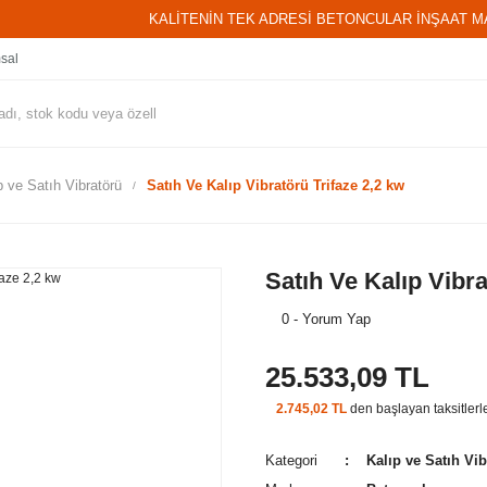
KALİTENİN TEK ADRESİ BETONCULAR İNŞAAT M
sal
p ve Satıh Vibratörü
Satıh Ve Kalıp Vibratörü Trifaze 2,2 kw
Satıh Ve Kalıp Vibra
0 - Yorum Yap
25.533,09 TL
2.745,02 TL
den başlayan taksitlerl
Kategori
Kalıp ve Satıh Vi