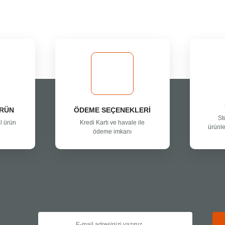
Bu ürüne ilk yorumu siz yapın!
Yorum Yaz
ÜRÜN
ÖDEME SEÇENEKLERİ
St
l ürün
Kredi Kartı ve havale ile
ürünle
ödeme imkanı
Gönder