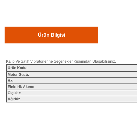
Ürün Bilgisi
Kalıp Ve Satıh Vibratörlerine Seçenekler Kısmından Ulaşabilrsiniz.
Ürün Kodu:
Motor Gücü:
Hz:
Elektirik Akımı:
Ölçüler:
Ağırlık:
Bu ürünün fiyat bilgisi, resim, ürün açıklamalarında ve diğer konularda yete