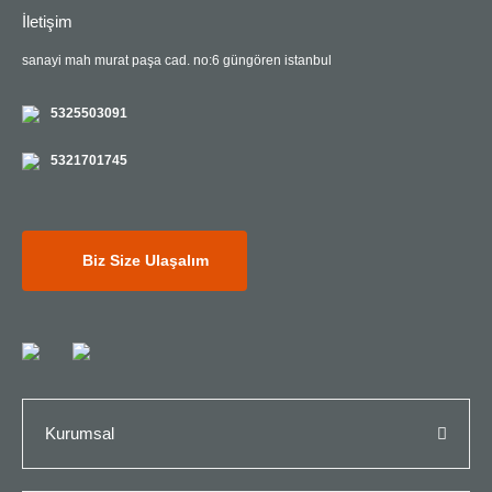
İletişim
sanayi mah murat paşa cad. no:6 güngören istanbul
5325503091
5321701745
Biz Size Ulaşalım
Kurumsal