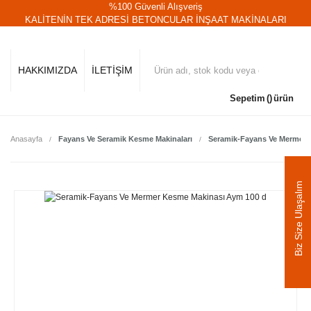
%100 Güvenli Alışveriş
KALİTENİN TEK ADRESİ BETONCULAR İNŞAAT MAKİNALARI
HAKKIMIZDA
İLETİŞİM
Sepetim
ürün
Anasayfa
Fayans Ve Seramik Kesme Makinaları
Seramik-Fayans Ve Mermer 
Biz Size Ulaşalım